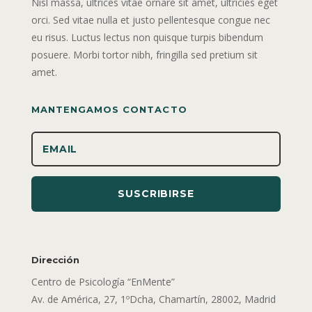
Nisl massa, ultrices vitae ornare sit amet, ultricies eget
orci. Sed vitae nulla et justo pellentesque congue nec
eu risus. Luctus lectus non quisque turpis bibendum
posuere. Morbi tortor nibh, fringilla sed pretium sit
amet.
MANTENGAMOS CONTACTO
SUSCRIBIRSE
Dirección
Centro de Psicología “EnMente”
Av. de América, 27, 1ºDcha, Chamartín, 28002, Madrid