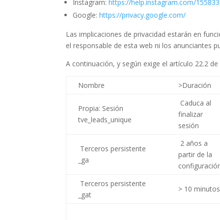
Instagram:
https://help.instagram.com/1558
Google:
https://privacy.google.com/
Las implicaciones de privacidad estarán en funci
el responsable de esta web ni los anunciantes p
A continuación, y según exige el artículo 22.2 d
Nombre
>Duración
Caduca al
Propia: Sesión
finalizar
tve_leads_unique
sesión
2 años a
Terceros persistente
partir de la
_ga
configuració
Terceros persistente
> 10 minuto
_gat