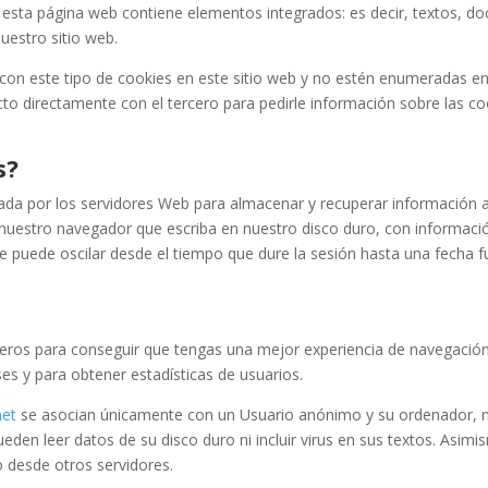
e esta página web contiene elementos integrados: es decir, textos, d
uestro sitio web.
con este tipo de cookies en este sitio web y no estén enumeradas en l
directamente con el tercero para pedirle información sobre las cooki
s?
da por los servidores Web para almacenar y recuperar información a
a nuestro navegador que escriba en nuestro disco duro, con informac
puede oscilar desde el tiempo que dure la sesión hasta una fecha fut
rceros para conseguir que tengas una mejor experiencia de navegació
es y para obtener estadísticas de usuarios.
net
se asocian únicamente con un Usuario anónimo y su ordenador, n
ueden leer datos de su disco duro ni incluir virus en sus textos. Asim
o desde otros servidores.